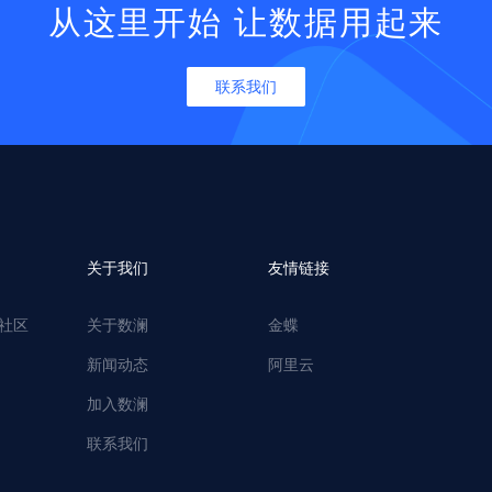
从这里开始 让数据用起来
联系我们
关于我们
友情链接
社区
关于数澜
金蝶
新闻动态
阿里云
加入数澜
联系我们