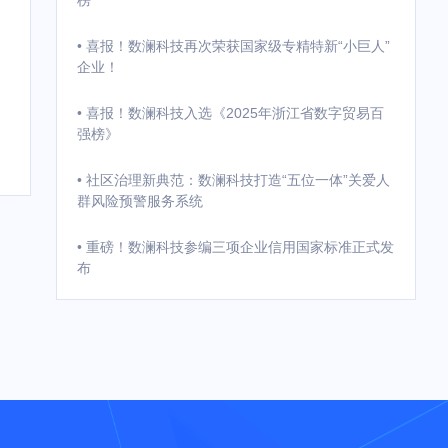
榜
• 喜报！数澜科技再次荣获国家级专精特新“小巨人”
企业！
• 喜报！数澜科技入选《2025年浙江省数字贸易百
强榜》
• 社区治理新典范：数澜科技打造“五位一体”关爱人
群风险预警服务系统
• 重磅！数澜科技参编三项企业信用国家标准正式发
布