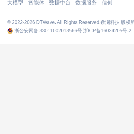
大模型
智能体
数据中台
数据服务
信创
© 2022-2026 DTWave. All Rights Reserved.数澜科技 版
浙公安网备 33011002013566号
浙ICP备16024205号-2