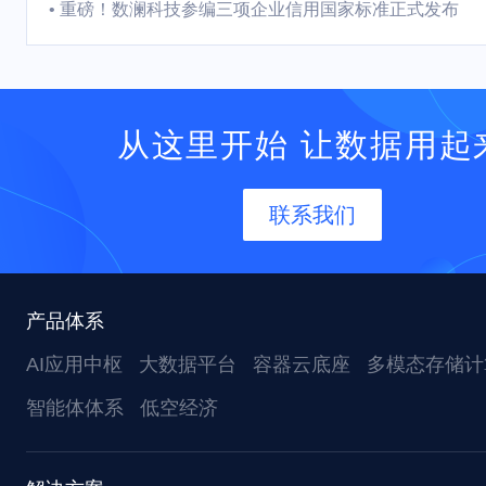
• 重磅！数澜科技参编三项企业信用国家标准正式发布
从这里开始 让数据用起
联系我们
产品体系
AI应用中枢
大数据平台
容器云底座
多模态存储计
智能体体系
低空经济