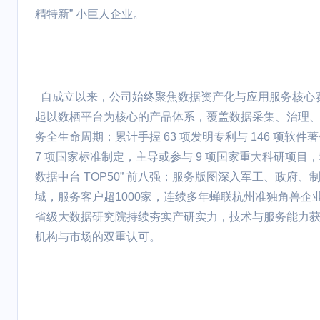
精特新” 小巨人企业。
自成立以来，公司始终聚焦数据资产化与应用服务核心
起以数栖平台为核心的产品体系，覆盖数据采集、治理
务全生命周期；累计手握 63 项发明专利与 146 项软件
7 项国家标准制定，主导或参与 9 项国家重大科研项目，稳居
数据中台 TOP50” 前八强；服务版图深入军工、政府、
域，服务客户超1000家，连续多年蝉联杭州准独角兽企
省级大数据研究院持续夯实产研实力，技术与服务能力
机构与市场的双重认可。