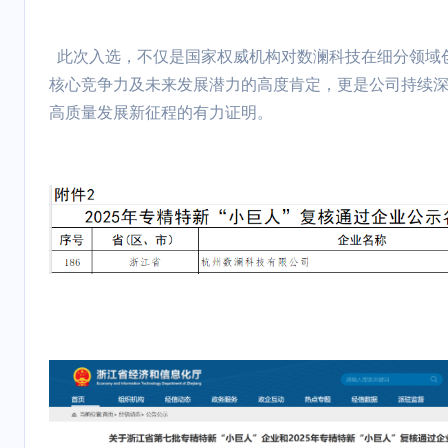
此次入选，不仅是国家权威机构对数澜科技在细分领域
核心竞争力及未来发展潜力的高度肯定，更是公司持续
高质量发展新征程的有力证明。