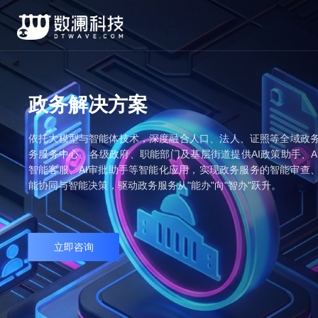
政务解决方案
依托大模型与智能体技术，深度融合人口、法人、证照等全域政
务服务中心、各级政府、职能部门及基层街道提供AI政策助手、AI
智能客服、AI审批助手等智能化应用，实现政务服务的智能审查
能协同与智能决策，驱动政务服务从"能办"向"智办"跃升。
立即咨询