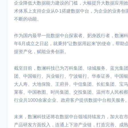
企业降低大数据能力建设的门槛，大幅提升大数据应用
术体系上支持企业从0-1搭建数据中台，为企业的业务创
不断的动能。
作为国内最早一批数据中台探索者、躬身践行者，数澜科技
年6月成立之日起，就秉持“让数据用起来”的使命，帮助
据资产化，赋能业务创新。
截至目前，数澜科技已为万科集团、绿城服务、蓝光集
团、中国银行、兴业银行、宁波银行、华泰证券、中国
大人寿、大地保险、王府井、中信集团、长虹集团、宝
莱客、中国教图、时尚集团、交投集团、温州市人民检察
行业共1000余家企业、政府客户提供数据中台相关服务
未来，数澜科技还将在数据中台领域持续发力，加大在
产品研发方面投入，连通上下游产业链，打造完善、成