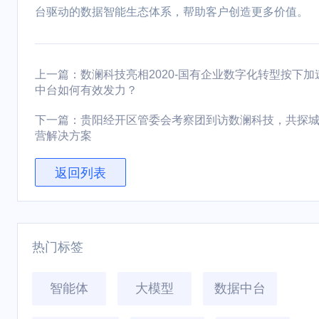
台驱动的数据智能生态体系，帮助客户创造更多价值。
上一篇：数澜科技亮相2020-国有企业数字化转型按下
中台如何有效发力？
下一篇：贵阳经开区管委会考察团到访数澜科技，共探
营解决方案
返回列表
热门标签
智能体
大模型
数据中台