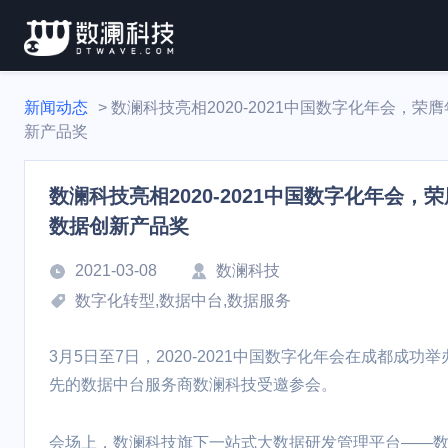
新闻动态
>
数澜科技亮相2020-2021中国数字化年会，荣
新产品奖
数澜科技亮相2020-2021中国数字化年会，
数据创新产品奖
2021-03-08
数澜科技
数字化转型,数据中台,数据服务
3月5日至7日，2020-2021中国数字化年会在成都成功
先的数据中台服务商数澜科技受邀参会。
会场上，数澜科技旗下一站式大数据研发管理平台——