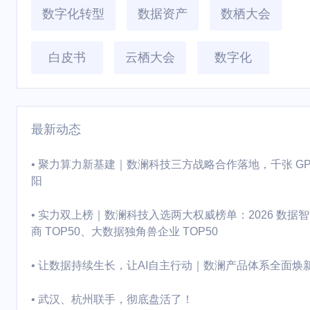
数字化转型
数据资产
数栖大会
白皮书
云栖大会
数字化
最新动态
• 聚力算力新基建｜数澜科技三方战略合作落地，千张 GP
阳
• 实力双上榜｜数澜科技入选两大权威榜单：2026 数据
商 TOP50、大数据独角兽企业 TOP50
• 让数据持续生长，让AI自主行动｜数澜产品体系全面焕
• 武汉、杭州联手，彻底盘活了！