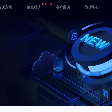
NEW
解决方案
低空经济
客户案例
资源中心