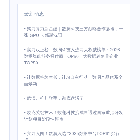
最新动态
• 聚力算力新基建｜数澜科技三方战略合作落地，千
张 GPU 卡部署沈阳
• 实力双上榜｜数澜科技入选两大权威榜单：2026
数据智能服务提供商 TOP50、大数据独角兽企业
TOP50
• 让数据持续生长，让AI自主行动｜数澜产品体系全
面焕新
• 武汉、杭州联手，彻底盘活了！
• 攻克关键技术！数澜科技携成果通过国家重点研发
计划项目阶段性评审
• 实力入围！数澜入选 “2025数据中台TOP8” 排行