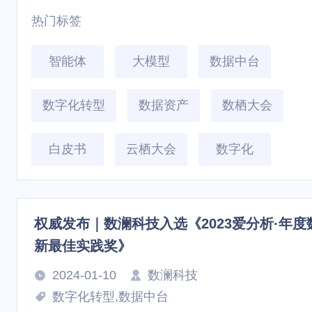
热门标签
智能体
大模型
数据中台
数字化转型
数据资产
数栖大会
白皮书
云栖大会
数字化
权威发布｜数澜科技入选《2023爱分析·年度
新最佳实践奖》
2024-01-10
数澜科技
数字化转型,数据中台