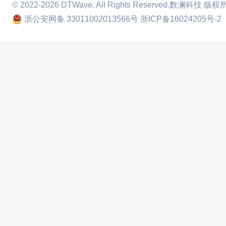
© 2022-2026 DTWave. All Rights Reserved.数澜科技 版
浙公安网备 33011002013566号
浙ICP备16024205号-2