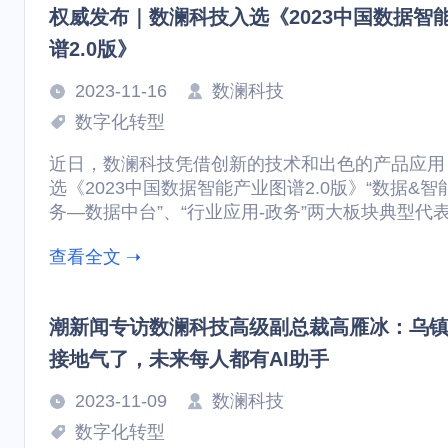
权威发布｜数澜科技入选《2023中国数据智
谱2.0版》
2023-11-16
数澜科技
数字化转型
近日，数澜科技凭借创新的技术和出色的产品应用
选《2023中国数据智能产业图谱2.0版》“数据&
务—数据中台”、“行业应用-政务”两大板块典型代
查看全文 ➝
潮新闻专访数澜科技高级副总裁高雁冰：乌
接地气了，未来每人都有AI助手
2023-11-09
数澜科技
数字化转型