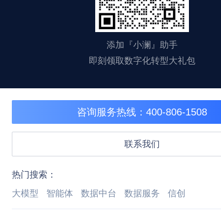
添加『小澜』助手
即刻领取数字化转型大礼包
咨询服务热线：400-806-1508
联系我们
热门搜索：
大模型
智能体
数据中台
数据服务
信创