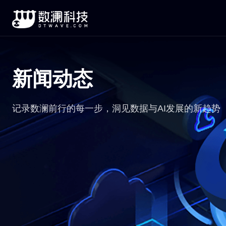
新闻动态
记录数澜前行的每一步，洞见数据与AI发展的新趋势