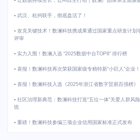
• 让数据持续生长，让AI自主行动｜数澜产品体系全面焕
• 武汉、杭州联手，彻底盘活了！
• 攻克关键技术！数澜科技携成果通过国家重点研发计划
评审
• 实力入围！数澜入选 “2025数据中台TOP8” 排行榜
• 喜报！数澜科技再次荣获国家级专精特新“小巨人”企业
• 喜报！数澜科技入选《2025年浙江省数字贸易百强榜》
• 社区治理新典范：数澜科技打造“五位一体”关爱人群风
统
• 重磅！数澜科技参编三项企业信用国家标准正式发布