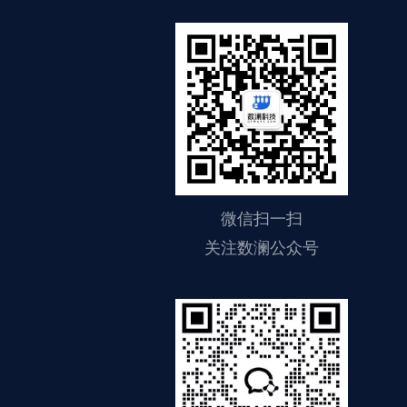
微信扫一扫
关注数澜公众号