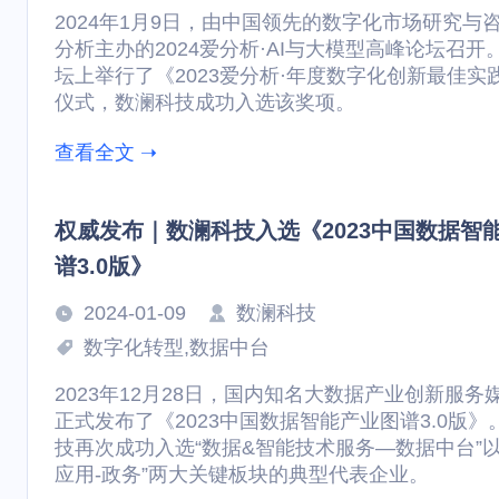
2024年1月9日，由中国领先的数字化市场研究与
分析主办的2024爱分析·AI与大模型高峰论坛召开
坛上举行了《2023爱分析·年度数字化创新最佳实
仪式，数澜科技成功入选该奖项。
查看全文 ➝
权威发布｜数澜科技入选《2023中国数据智
谱3.0版》
2024-01-09
数澜科技
数字化转型,数据中台
2023年12月28日，国内知名大数据产业创新服务
正式发布了《2023中国数据智能产业图谱3.0版》
技再次成功入选“数据&智能技术服务—数据中台”以
应用-政务”两大关键板块的典型代表企业。