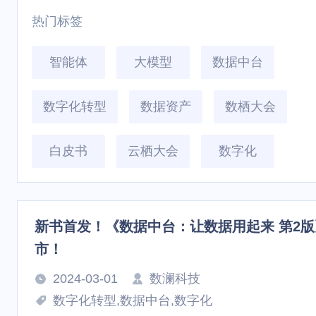
热门标签
智能体
大模型
数据中台
数字化转型
数据资产
数栖大会
白皮书
云栖大会
数字化
新书首发！《数据中台：让数据用起来 第2
市！
2024-03-01
数澜科技
数字化转型,数据中台,数字化