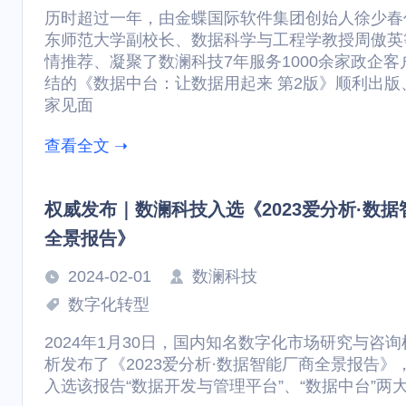
历时超过一年，由金蝶国际软件集团创始人徐少春
东师范大学副校长、数据科学与工程学教授周傲英
情推荐、凝聚了数澜科技7年服务1000余家政企客
结的《数据中台：让数据用起来 第2版》顺利出版
家见面
查看全文 ➝
权威发布｜数澜科技入选《2023爱分析·数据
全景报告》
2024-02-01
数澜科技
数字化转型
2024年1月30日，国内知名数字化市场研究与咨
析发布了《2023爱分析·数据智能厂商全景报告》
入选该报告“数据开发与管理平台”、“数据中台”两