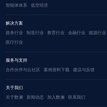
智能体体系
低空经济
解决方案
政务行业
制造行业
教育行业
金融行业
能源行业
医疗行业
服务与支持
合作伙伴与云社区
案例资料下载
建议与反馈
关于我们
关于数澜
新闻动态
加入数澜
联系我们