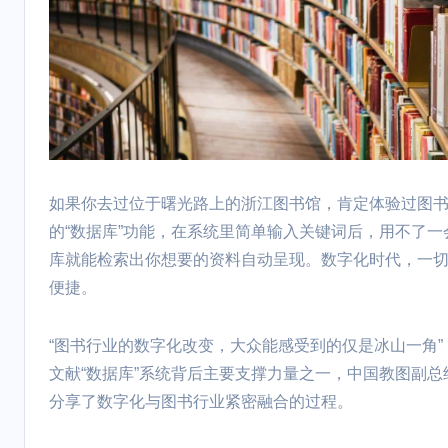
如果你去过位于曙光路上的浙江图书馆，肯定体验过图
的“数据库”功能，在系统里简单输入关键词后，用不了一
库就能检索出你想要的资料自动呈现。数字化时代，一
便捷。
“图书行业的数字化改变，大众能感受到的仅是冰山一角”
文献“数据库”系统背后主要支撑力量之一，中国教图副总
分享了数字化与图书行业紧密融合的过程。