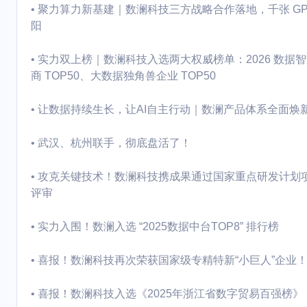
• 聚力算力新基建｜数澜科技三方战略合作落地，千张 GP
阳
• 实力双上榜｜数澜科技入选两大权威榜单：2026 数据
商 TOP50、大数据独角兽企业 TOP50
• 让数据持续生长，让AI自主行动｜数澜产品体系全面焕
• 武汉、杭州联手，彻底盘活了！
• 攻克关键技术！数澜科技携成果通过国家重点研发计划
评审
• 实力入围！数澜入选 “2025数据中台TOP8” 排行榜
• 喜报！数澜科技再次荣获国家级专精特新“小巨人”企业
• 喜报！数澜科技入选《2025年浙江省数字贸易百强榜》